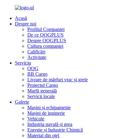
Acasă
Despre noi
Profilul Companiei
De ce OOGPLUS
Despre OOGPLUS
Cultura companiei
Calificări
Activitate
Serviciu
OOG
BB Cargo
Livrare de mărfuri vrac și grele
Proiectul Cargo
Marfă generală
Servicii locale
Galerie
Mașini și echipamente
Mașini de inginerie
Vehicule
Industria navală și grea
Energie și Industrie Chimică
Material din oțel