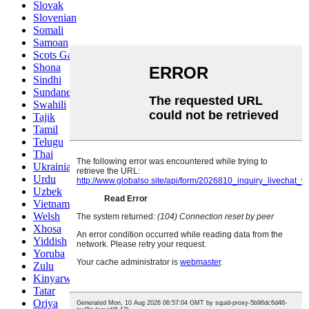
Slovak
Slovenian
Somali
Samoan
Scots Gaelic
Shona
Sindhi
Sundanese
Swahili
Tajik
Tamil
Telugu
Thai
Ukrainian
Urdu
Uzbek
Vietnamese
Welsh
Xhosa
Yiddish
Yoruba
Zulu
Kinyarwanda
Tatar
Oriya