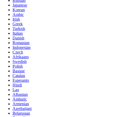
Russian
Japanese
Korean
Arabic
Irish
Greek
Turkish
Italian
Danish
Romanian
Indonesian
Czech
Afrikaans
Swedish
Polish
Basque
Catalan
Esperanto
Hindi
Lao
Albanian
Amharic
Armenian
Azerbaijani
Belarusian