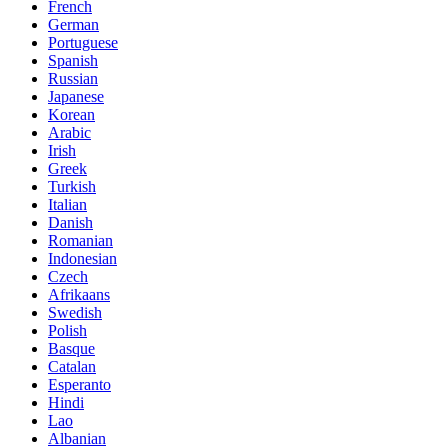
French
German
Portuguese
Spanish
Russian
Japanese
Korean
Arabic
Irish
Greek
Turkish
Italian
Danish
Romanian
Indonesian
Czech
Afrikaans
Swedish
Polish
Basque
Catalan
Esperanto
Hindi
Lao
Albanian