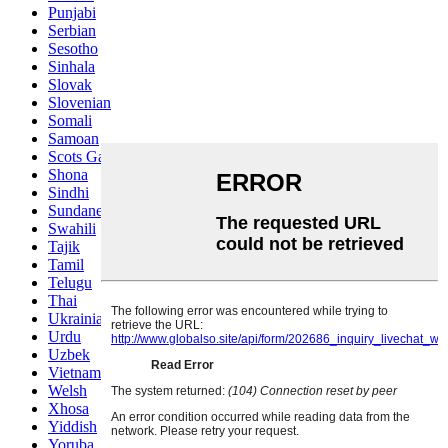
Punjabi
Serbian
Sesotho
Sinhala
Slovak
Slovenian
Somali
Samoan
Scots Gaelic
Shona
Sindhi
Sundanese
Swahili
Tajik
Tamil
Telugu
Thai
Ukrainian
Urdu
Uzbek
Vietnamese
Welsh
Xhosa
Yiddish
Yoruba