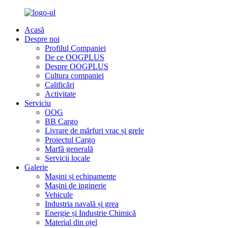
Acasă
Despre noi
Profilul Companiei
De ce OOGPLUS
Despre OOGPLUS
Cultura companiei
Calificări
Activitate
Serviciu
OOG
BB Cargo
Livrare de mărfuri vrac și grele
Proiectul Cargo
Marfă generală
Servicii locale
Galerie
Mașini și echipamente
Mașini de inginerie
Vehicule
Industria navală și grea
Energie și Industrie Chimică
Material din oțel